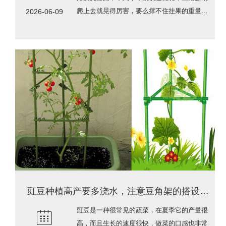
爬上去就晃得厉害，要么撑不住挂果的重量垮
2026-06-09
掉，要么锈水蹭得花叶脏兮兮，折腾半天白忙
豇豆种植高产要多浇水，注意豆角架的搭设，做好空气流通
豇豆是一种很常见的蔬菜，在夏季它的产量很
高，而且生长的速度很快，做菜的口感也非常